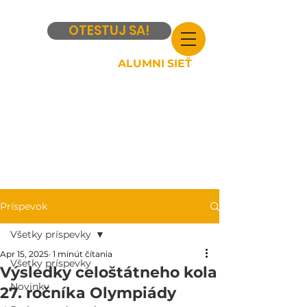
OTESTUJ SA!
ALUMNI SIEŤ
Príspevok
Všetky príspevky
Apr 15, 2025
1 minút čítania
Všetky príspevky
Výsledky celoštátneho kola
Novinky
27. ročníka Olympiády