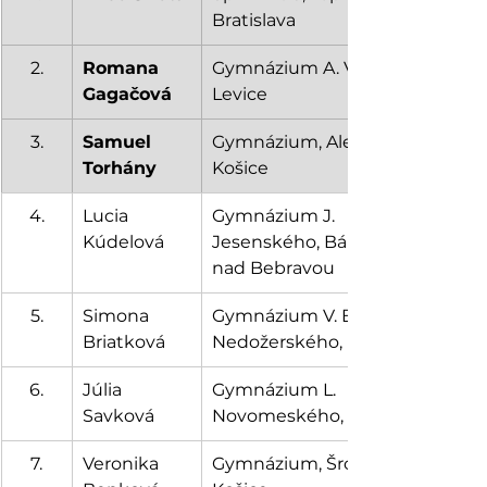
Bratislava
2.
Romana 
Gymnázium A. Vrábla, 
Gagačová
Levice
3.
Samuel 
Gymnázium, Alejová 1, 
Torhány
Košice
4.
Lucia 
Gymnázium J. 
Kúdelová
Jesenského, Bánovce 
nad Bebravou
5.
Simona 
Gymnázium V. B. 
Briatková
Nedožerského, Prievidza
6.
Júlia 
Gymnázium L. 
Savková
Novomeského, Bratislava
7.
Veronika 
Gymnázium, Šrobárova 1, 