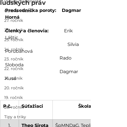
Prejavy osobností
ľudských práv
Predsedníčka poroty:    Dagmar 
Galéria víťazov
Horná                                              
27. ročník
26. ročník
Členky a členovia:           
Erik 
Láštic
25. ročník
					     Silvia 
24. ročník
Porubänová
                                                Rado 
23. ročník
Sloboda
22. ročník
                                                Dagmar 
21. ročník
Kusá
20. ročník
19. ročník
P.č.
Súťažiaci
Škola
28. ročník
Tipy a triky
1.
Theo Sirota
ŠpMNDaG, Teplická 7, 