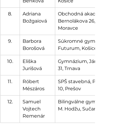
Benková
Košice
8.
Adriana 
Obchodná akadémia, 
Božgaiová
Bernolákova 26, Zlaté 
Moravce
9.
Barbora 
Súkromné gymnázium 
Borošová
Futurum, Košice
10.
Eliška 
Gymnázium, Jána Bottu 
Jurišová
31, Trnava
11.
Róbert 
SPŠ stavebná, Plzenská 
Mészáros
10, Prešov
12.
Samuel 
Bilingválne gymnázium 
Vojtech 
M. Hodžu, Sučany
Remenár