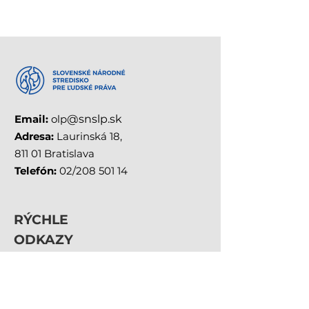
Email:
olp
@snslp.sk
Adresa:
Laurinská 18,
811 01 Bratislava
Telefón:
02/208 501 14
RÝCHLE
ODKAZY
O OLYMPIÁDE
PRIEBEH SÚŤAŽE