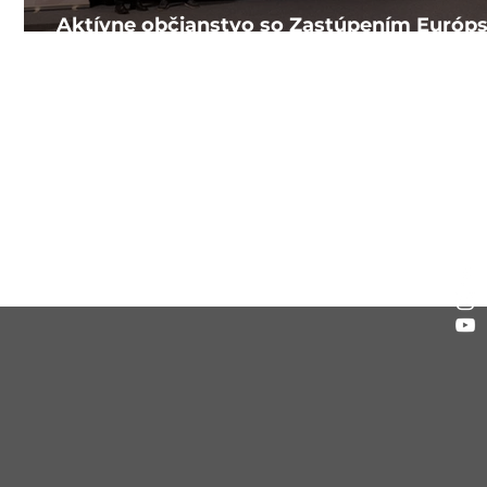
Aktívne občianstvo so Zastúpením Európs
o
Komisie na Slovensku