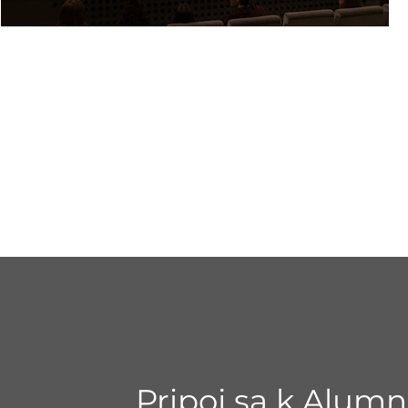
Aktívne občianstvo s BISLA
Pripoj sa k Alumni