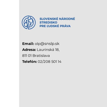
Email:
olp
@snslp.sk
Adresa:
Laurinská 18,
811 01 Bratislava
Telefón:
02/208 501 14