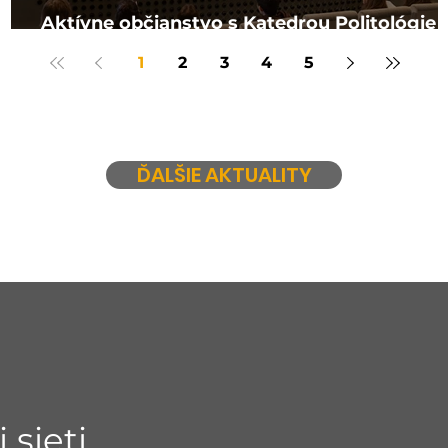
Aktívne občianstvo s Katedrou Politológie
Filozofickej fakulty Univerzity Komenskéh
1
2
3
4
5
ĎALŠIE AKTUALITY
 sieti