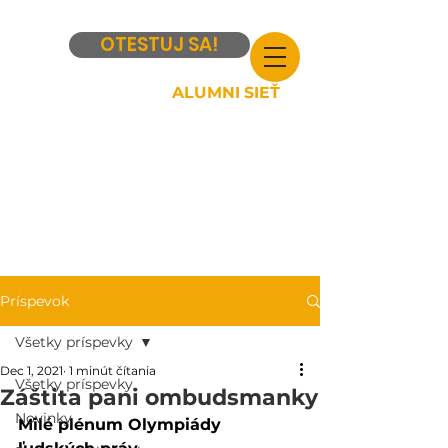
OTESTUJ SA!
ALUMNI SIEŤ
Príspevok
Všetky príspevky
Dec 1, 2021
1 minút čítania
Všetky príspevky
Záštita pani ombudsmanky
Novinky
Milé plénum Olympiády 