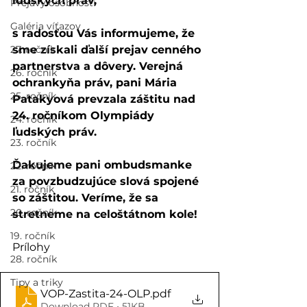
ľudských práv, 
Prejavy osobností
Galéria víťazov
s radosťou Vás informujeme, že 
27. ročník
sme získali ďalší prejav cenného 
partnerstva a dôvery. Verejná 
26. ročník
ochrankyňa práv, pani Mária 
25. ročník
Patakyová prevzala záštitu nad 
24. ročníkom Olympiády 
24. ročník
ľudských práv.
23. ročník
Ďakujeme pani ombudsmanke 
22. ročník
za povzbudzujúce slová spojené 
21. ročník
so záštitou. Veríme, že sa 
20. ročník
stretneme na celoštátnom kole! 
19. ročník
Prílohy
28. ročník
Tipy a triky
VOP-Zastita-24-OLP
.pdf
Download PDF • 51KB