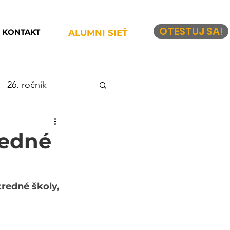
OTESTUJ SA!
KONTAKT
ALUMNI SIEŤ
26. ročník
19. ročník
redné
redné školy, 