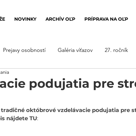
ŽE
NOVINKY
ARCHÍV OĽP
PRÍPRAVA NA OĽP
Prejavy osobností
Galéria víťazov
27. ročník
tania
23. ročník
22. ročník
21. ročník
20. ročník
acie podujatia pre st
radičné októbrové vzdelávacie podujatia pre st
zpis nájdete TU
: