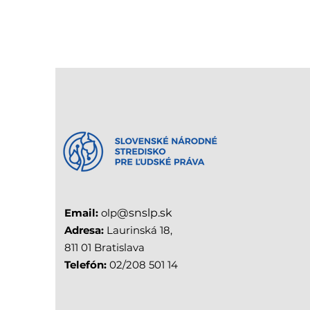
Email:
olp
@snslp.sk
Adresa:
Laurinská 18,
811 01 Bratislava
Telefón:
02/208 501 14