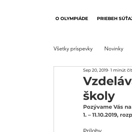
O OLYMPIÁDE
PRIEBEH SÚŤA
Všetky príspevky
Novinky
Sep 20, 2019
1 minút čí
25. ročník
24. ročník
Vzdeláv
školy
28. ročník
Tipy a triky
Pozývame Vás na t
1. – 11.10.2019, ro
Prílohy