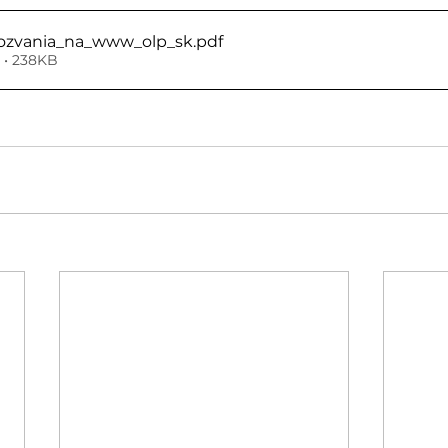
ozvania_na_www_olp_sk
.pdf
 • 238KB