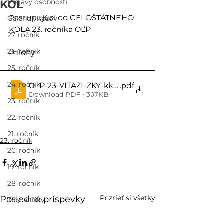
Prejavy osobností
KÔL
Postupujúci do CELOŠTÁTNEHO 
Galéria víťazov
KOLA 23. ročníka OĽP
27. ročník
26. ročník
Prílohy
25. ročník
24. ročník
OLP-23-VITAZI-ZKY-kk-Postup-do-ck
.pdf
Download PDF • 307KB
23. ročník
22. ročník
21. ročník
23. ročník
20. ročník
19. ročník
28. ročník
Pozrieť si všetky
Posledné príspevky
Tipy a triky