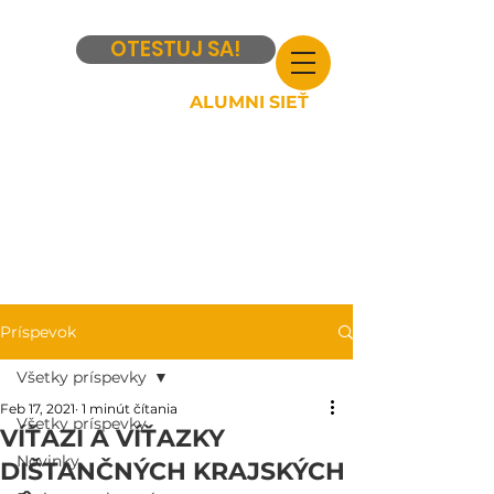
OTESTUJ SA!
ALUMNI SIEŤ
Príspevok
Všetky príspevky
Feb 17, 2021
1 minút čítania
Všetky príspevky
VÍŤAZI A VÍŤAZKY
Novinky
DIŠTANČNÝCH KRAJSKÝCH