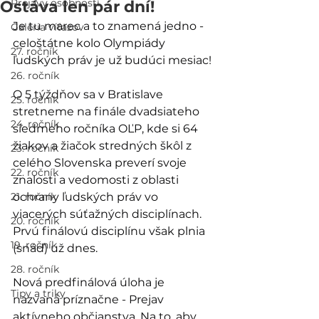
Prejavy osobností
Ostáva len pár dní!
Je tu marec a to znamená jedno - 
Galéria víťazov
celoštátne kolo Olympiády 
27. ročník
ľudských práv je už budúci mesiac!
26. ročník
O 5 týždňov sa v Bratislave 
25. ročník
stretneme na finále dvadsiateho 
24. ročník
siedmeho ročníka OĽP, kde si 64 
žiakov a žiačok stredných škôl z 
23. ročník
celého Slovenska preverí svoje 
22. ročník
znalosti a vedomosti z oblasti 
21. ročník
ochrany ľudských práv vo 
viacerých súťažných disciplínach. 
20. ročník
Prvú finálovú disciplínu však plnia 
19. ročník
(snáď) už dnes.
28. ročník
Nová predfinálová úloha je 
Tipy a triky
nazvaná príznačne - Prejav 
aktívneho občianstva. Na to, aby 