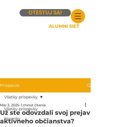
OTESTUJ SA!
ALUMNI SIEŤ
Príspevok
Všetky príspevky
Mar 3, 2025
1 minút čítania
Všetky príspevky
Už ste odovzdali svoj prejav
Novinky
aktívneho občianstva?