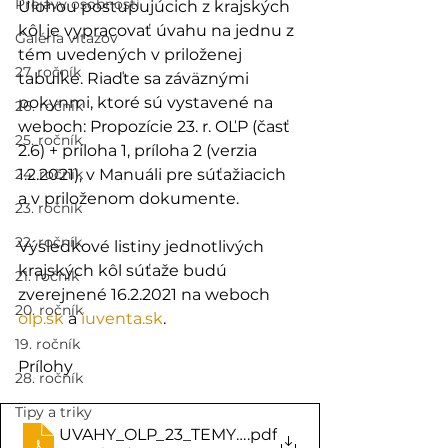
Prejavy osobností
Úlohou postupujúcich z krajských 
kôl je vypracovať úvahu na jednu z 
Galéria víťazov
tém uvedených v priloženej 
27. ročník
tabuľke. Riaďte sa záväznými 
pokynmi, ktoré sú vystavené na 
26. ročník
weboch: Propozície 23. r. OĽP (časť 
25. ročník
2.6) + príloha 1, príloha 2 (verzia 
24. ročník
1.2.2021), v Manuáli pre súťažiacich 
a v priloženom dokumente.
23. ročník
22. ročník
Výsledkové listiny jednotlivých 
krajských kôl súťaže budú 
21. ročník
zverejnené 16.2.2021 na weboch 
20. ročník
olp.sk
 a 
iuventa.sk
.
19. ročník
Prílohy
28. ročník
Tipy a triky
UVAHY_OLP_23_TEMY_GARANTI_a_koordinaty
.pdf