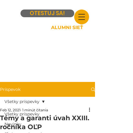
OTESTUJ SA!
ALUMNI SIEŤ
Príspevok
Všetky príspevky
Feb 12, 2021
1 minút čítania
Všetky príspevky
Témy a garanti úvah XXIII.
Novinky
ročníka OĽP