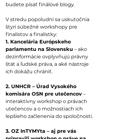
budete písať finálové blogy.
V stredu popoludní sa uskutočnia 
štyri súbežné workshopy pre 
finalistov a finalistky:
1. Kancelária Európskeho 
parlamentu na Slovensku
 – ako 
dezinformácie ovplyvňujú právny 
štát a ľudské práva, a aké nástroje 
ich dokážu chrániť.
2. UNHCR – Úrad Vysokého 
komisára OSN pre utečencov
 – 
interaktívny workshop o právach 
utečencov a o možnostiach ich 
lepšieho začlenenia do spoločnosti.
3. OZ InTYMYta – aj pre vás 
pripravili workshop o práve na 