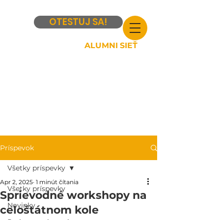
OTESTUJ SA!
ALUMNI SIEŤ
Príspevok
Všetky príspevky
Apr 2, 2025
1 minút čítania
Všetky príspevky
Sprievodné workshopy na
Novinky
celoštátnom kole