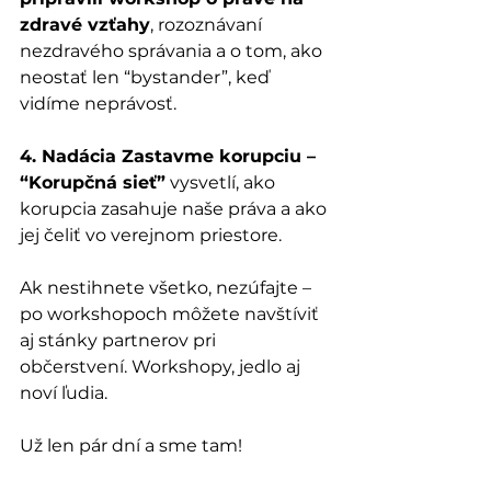
zdravé vzťahy
, rozoznávaní 
nezdravého správania a o tom, ako 
neostať len “bystander”, keď 
vidíme neprávosť.
4. Nadácia Zastavme korupciu – 
“Korupčná sieť”
 vysvetlí, ako 
korupcia zasahuje naše práva a ako 
jej čeliť vo verejnom priestore.
Ak nestihnete všetko, nezúfajte – 
po workshopoch môžete navštíviť 
aj stánky partnerov pri 
občerstvení. Workshopy, jedlo aj 
noví ľudia.
Už len pár dní a sme tam!