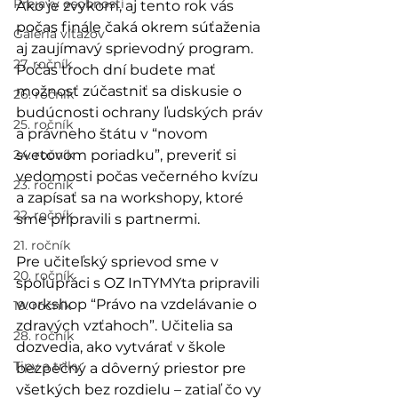
Prejavy osobností
Ako je zvykom, aj tento rok vás 
počas finále čaká okrem súťaženia 
Galéria víťazov
aj zaujímavý sprievodný program. 
27. ročník
Počas troch dní budete mať 
možnosť zúčastniť sa diskusie o 
26. ročník
budúcnosti ochrany ľudských práv 
25. ročník
a právneho štátu v “novom 
24. ročník
svetovom poriadku”, preveriť si 
vedomosti počas večerného kvízu 
23. ročník
a zapísať sa na workshopy, ktoré 
22. ročník
sme pripravili s partnermi.
21. ročník
Pre učiteľský sprievod sme v 
20. ročník
spolupráci s OZ InTYMYta pripravili 
workshop “Právo na vzdelávanie o 
19. ročník
zdravých vzťahoch”. Učitelia sa 
28. ročník
dozvedia, ako vytvárať v škole 
Tipy a triky
bezpečný a dôverný priestor pre 
všetkých bez rozdielu – zatiaľ čo vy 