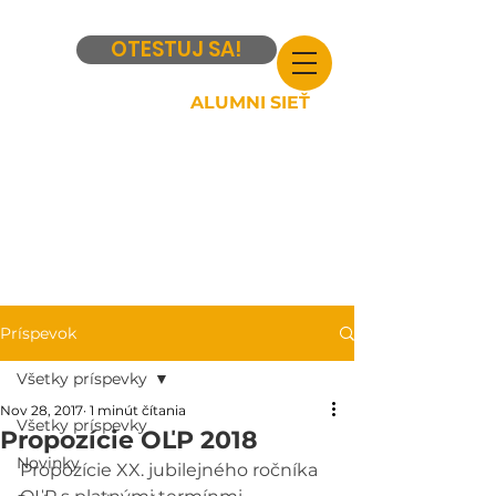
OTESTUJ SA!
ALUMNI SIEŤ
Príspevok
Všetky príspevky
Nov 28, 2017
1 minút čítania
Všetky príspevky
Propozície OĽP 2018
Novinky
Propozície XX. jubilejného ročníka 