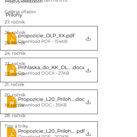
OĽP s platnými termínmi. 
Prejavy osobností
Galéria víťazov
Prílohy
27. ročník
26. ročník
propozicie_OLP_XX
.pdf
Download PDF • 154KB
25. ročník
24. ročník
23. ročník
Prihlaska_do_KK_OLP_XX
.docx
Download DOCX • 27KB
22. ročník
21. ročník
20. ročník
Propozicie_L20_Priloha_1
.doc
Download DOC • 35KB
19. ročník
28. ročník
Tipy a triky
Propozicie_L20_Priloha_2
.pdf
Download PDF • 202KB