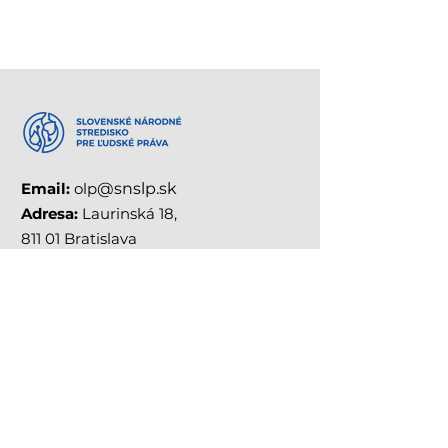
Celoštátne kolo XX. ročníka
Od stredy, 11. apríla až do piatku,
13. apríla 2018, 62 súťažiacich
postupujúcich z krajských kôl
Olympiády ľudských práv (OĽP),...
Email:
olp
@snslp.sk
Adresa:
Laurinská 18,
811 01 Bratislava
Telefón:
02/208 501 14
RÝCHLE
ODKAZY
O OLYMPIÁDE
PRIEBEH SÚŤAŽE