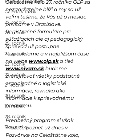
Prejavy osobností
Celoštátne kolo 27. ročníka OĽP sa 
nezadržateľne blíži a my sa už 
Galéria víťazov
veľmi tešíme, že Vás už o mesiac 
27. ročník
privítame v Bratislave. 
Registračné formuláre pre 
26. ročník
súťažiacich ale aj pedagogický 
25. ročník
sprievod už postupne 
24. ročník
rozposielame a v najbližšom čase 
na webe 
www.olp.sk
 a tiež 
23. ročník
www.nivam.sk
 budeme 
22. ročník
zverejňovať všetky podstatné 
organizačné a logistické 
21. ročník
informácie, rovnako ako 
20. ročník
informácie k sprievodnému 
programu. 
19. ročník
28. ročník
Predbežný program si však 
Tipy a triky
môžete pozrieť už dnes v 
Pozvánke na Celoštátne kolo, 