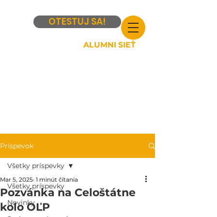
OTESTUJ SA!
ALUMNI SIEŤ
Príspevok
Všetky príspevky
Mar 5, 2025
1 minút čítania
Všetky príspevky
Pozvánka na Celoštátne
Novinky
kolo OĽP