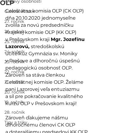
Prejavy osobností
OĽP
Celoštátna komisia OĽP (CK OĽP) 
Galéria víťazov
dňa 20.10.2020 jednomyseľne 
27. ročník
zvolila za novú predsedníčku 
26. ročník
Krajskej komisie OĽP (KK OĽP) 
v Prešovskom kraji 
Mgr. Jozefínu 
25. ročník
Lazorovú, 
stredoškolskú 
24. ročník
učiteľkuz Gymnázia sv. Moniky 
v Prešove a dlhoročnú úspešnú 
23. ročník
pedagogickú osobnosť OĽP. 
22. ročník
Zároveň sa stáva členkou 
21. ročník
Celoštátnej komisie OĽP. Želáme 
pani Lazorovej veľa entuziazmu 
20. ročník
a síl pre pokračovanie kvalitného 
19. ročník
kurzu OĽP v Prešovskom kraji!
28. ročník
Zároveň ďakujeme nášmu 
Tipy a triky
dlhoročnému členovi CK OĽP 
a doterajšiemu predsedovi KK OĽP 