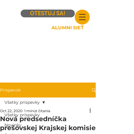
OTESTUJ SA!
ALUMNI SIEŤ
Príspevok
Všetky príspevky
Oct 22, 2020
1 minút čítania
Všetky príspevky
Nová predsedníčka
Novinky
prešovskej Krajskej komisie