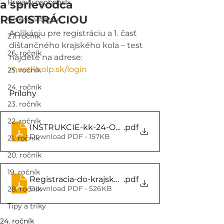
Prejavy osobností
a sprievodca
REGISTRÁCIOU
Galéria víťazov
Aplikáciu pre registráciu a 1. časť 
27. ročník
dištančného krajského kola – test 
26. ročník
nájdete na adrese: 
moodle.olp.sk/login
25. ročník
24. ročník
Prílohy
23. ročník
22. ročník
INSTRUKCIE-kk-24-OLP-verzia-27jan2022
.pdf
Download PDF • 157KB
21. ročník
20. ročník
19. ročník
Registracia-do-krajskeho-kola-24
.pdf
Download PDF • 526KB
28. ročník
Tipy a triky
24. ročník