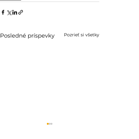
Pozrieť si všetky
Posledné príspevky
Výsledky celoštátneho
Výsledky 1. čas
kola 24. ročníka
celoštátneho k