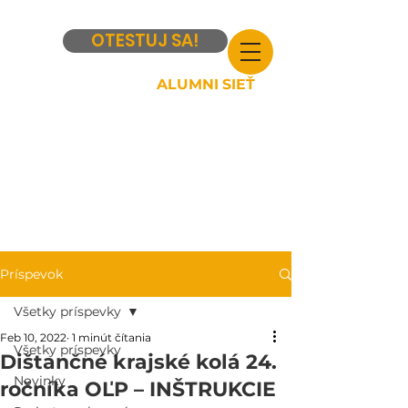
OTESTUJ SA!
ALUMNI SIEŤ
Príspevok
Všetky príspevky
Feb 10, 2022
1 minút čítania
Všetky príspevky
Dištančné krajské kolá 24.
Novinky
ročníka OĽP – INŠTRUKCIE