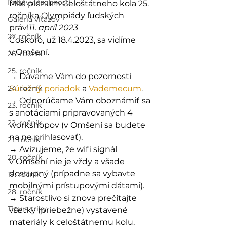
Prejavy osobností
Milé plénum Celoštátneho kola 25. 
ročníka Olympiády ľudských 
Galéria víťazov
práv!
11. apríl 2023
27. ročník
Čoskoro, už 18.4.2023, sa vidíme 
v Omšení.
26. ročník
25. ročník
→ Dávame Vám do pozornosti 
24. ročník
Súťažný poriadok
 a 
Vademecum
.
→ Odporúčame Vám oboznámiť sa 
23. ročník
s anotáciami pripravovaných 4 
22. ročník
workshopov (v Omšení sa budete 
na ne prihlasovať).
21. ročník
→ Avizujeme, že wifi signál 
20. ročník
v Omšení nie je vždy a všade 
dostupný (prípadne sa vybavte 
19. ročník
mobilnými prístupovými dátami).
28. ročník
→ Starostlivo si znova prečítajte 
Tipy a triky
všetky (priebežne) vystavené 
materiály k celoštátnemu kolu.