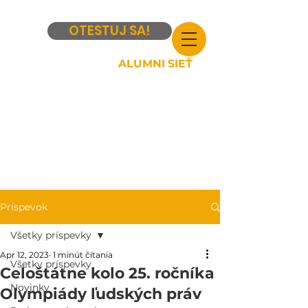
OTESTUJ SA!
ALUMNI SIEŤ
Príspevok
Všetky príspevky
Apr 12, 2023
1 minút čítania
Všetky príspevky
Celoštátne kolo 25. ročníka
Novinky
Olympiády ľudských práv