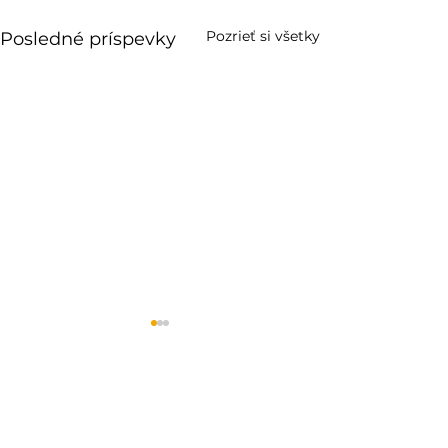
Pozrieť si všetky
Posledné príspevky
Milé plénum
Olympiády ľudských
práv!
Celoštátna komisia
Olympiády ľudských práv
na svojom zasadaní