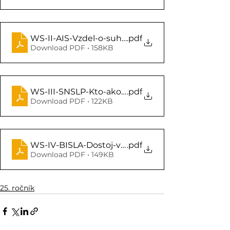
WS-II-AIS-Vzdel-o-suhlase_anotacia
.pdf
Download PDF • 158KB
WS-III-SNSLP-Kto-ako-chrani-LP-v-SR_anotacia
.pdf
Download PDF • 122KB
WS-IV-BISLA-Dostoj-v-dem_anotacia
.pdf
Download PDF • 149KB
25. ročník