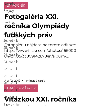
Novinky
21. ROČNÍK
Prejavy
Fotogaléria XXI.
osobností
Galéria
ročníka Olympiády
víťazov
ľudských práv
27. ročník
26. ročník
Fotogalériu nájdete na tomto odkaze:
25. ročník
https://www.flickr.com/photos/1660008
24. ročník
84@N05/33809142878/in/album-
23. ročník
72157706716420831
22. ročník
21. ročník
Apr 12, 2019
1 minút čítania
20. ročník
GALÉRIA VÍŤAZOV
19. ročník
28. ročník
Víťazkou XXI. ročníka
Tipy a triky