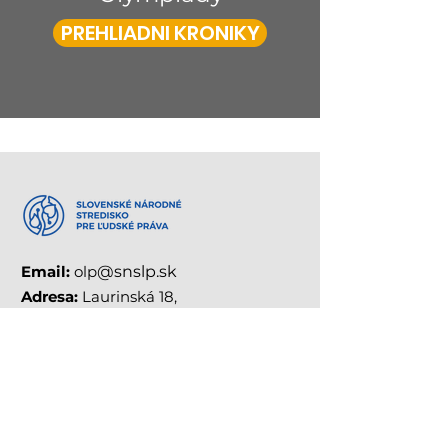
PREHLIADNI KRONIKY
Email:
olp
@snslp.sk
Adresa:
Laurinská 18,
811 01 Bratislava
Telefón:
02/208 501 14
RÝCHLE
ODKAZY