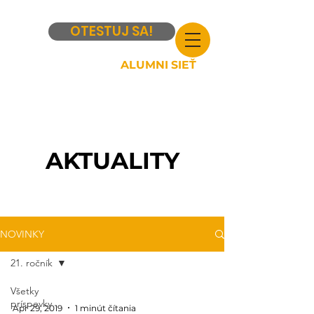
OTESTUJ SA!
ALUMNI SIEŤ
AKTUALITY
NOVINKY
21. ročník
Všetky
príspevky
Apr 29, 2019
1 minút čítania