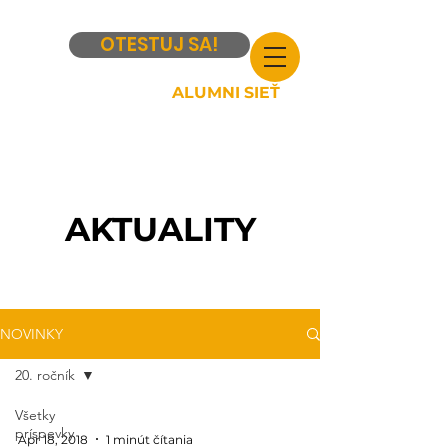
OTESTUJ SA!
ALUMNI SIEŤ
AKTUALITY
NOVINKY
20. ročník
Všetky
príspevky
Apr 18, 2018
1 minút čítania