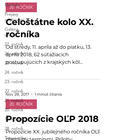
Novinky
20. ROČNÍK
Prejavy
Celoštátne kolo XX.
osobností
Galéria
ročníka
víťazov
27. ročník
Od stredy, 11. apríla až do piatku, 13.
26. ročník
apríla 2018, 62 súťažiacich
postupujúcich z krajských kôl
25. ročník
Olympiády ľudských práv (OĽP),...
24. ročník
23. ročník
22. ročník
Nov 28, 2017
1 minút čítania
21. ročník
20. ROČNÍK
20. ročník
Propozície OĽP 2018
19. ročník
28. ročník
Propozície XX. jubilejného ročníka OĽP s
Tipy a triky
platnými termínmi. Prílohy