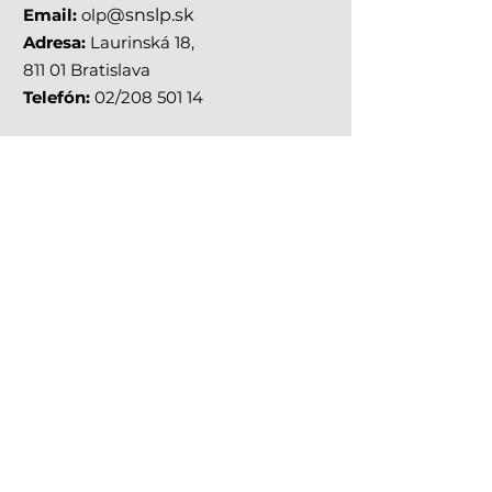
Email:
olp
@snslp.sk
Adresa:
Laurinská 18,
811 01 Bratislava
Telefón:
02/208 501 14
RÝCHLE
ODKAZY
O OLYMPIÁDE
PRIEBEH SÚŤAŽE
NOVINKY
ARCHÍV OĽP
PRÍPRAVA NA OĽP
KONTAKT